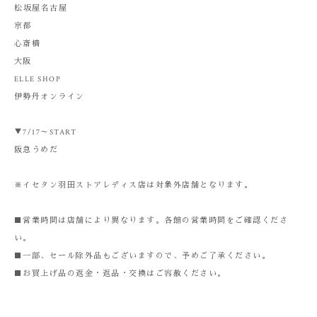
Journal
松坂屋名古屋
京都
News
心斎橋
大阪
Store
ELLE SHOP
伊勢丹オンライン
Members
▼7/17～START
Contact
阪急うめだ
Recruit
※イセタン羽田ストアレディス店は対象外店舗となります。
■営業時間は店舗により異なります。各館の営業時間をご確認くださ
い。
■一部、セール除外品もございますので、予めご了承ください。
■お買上げ品の返金・返品・交換はご容赦ください。