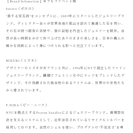
【Brand Infomation】※アルファベット順
bororo＜ボロロ＞
“旅する宝石商”をコンセプトに、2009年にスタートしたジュエリーブラ
ンド。ディレクター自らが世界各地の鉱山を訪れて厳選した石を用い、
その石が持つ固有の表情や、旅の記憶を内包したジュエリーを制作。自
然が長い時間をかけて作り上げたありのままの美しさを、日本の職人の
確かな技術によって身につけられる形へと仕立てています。
MIZUKI＜ミズキ＞
デザイナーのミズキが夫アランと共に、1996年にNYで設立したファイン
ジュエリーブランド。繊細でフェミニンな中にエッジをブレンドしたデ
ザインで、その洗練された独自性のあるアイテムは、世界中の女性たち
から愛されています。
P.NINA＜ピー・ニーナ＞
NYCを拠点とするPeyton Sandlerによるジュエリーブランド。循環型社
会を支えるシステムとして、近年注目されているリサイクルシルバーを
採用しております。自然のシェルを使い、プロダクトの“不完全さ”を尊