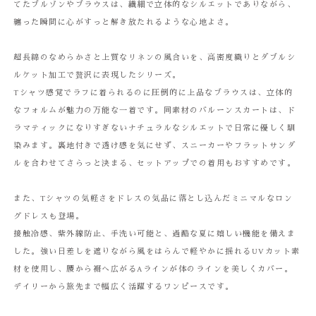
てたブルゾンやブラウスは、繊細で立体的なシルエットでありながら、
纏った瞬間に心がすっと解き放たれるような心地よさ。
超長綿のなめらかさと上質なリネンの風合いを、高密度織りとダブルシ
ルケット加工で贅沢に表現したシリーズ。
Tシャツ感覚でラフに着られるのに圧倒的に上品なブラウスは、立体的
なフォルムが魅力の万能な一着です。同素材のバルーンスカートは、ド
ラマティックになりすぎないナチュラルなシルエットで日常に優しく馴
染みます。裏地付きで透け感を気にせず、スニーカーやフラットサンダ
ルを合わせてさらっと決まる、セットアップでの着用もおすすめです。
また、Tシャツの気軽さをドレスの気品に落とし込んだミニマルなロン
グドレスも登場。
接触冷感、紫外線防止、手洗い可能と、過酷な夏に嬉しい機能を備えま
した。強い日差しを遮りながら風をはらんで軽やかに揺れるUVカット素
材を使用し、腰から裾へ広がるAラインが体のラインを美しくカバー。
デイリーから旅先まで幅広く活躍するワンピースです。