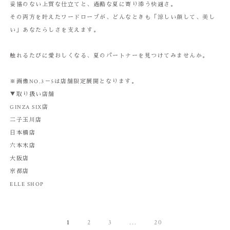
妥協のない上質な仕立てと、過酷な夏に寄り添う快適さ。
その両方を叶えたワードローブが、どんなときも「涼しい顔して、美し
い」あなたらしさを支えます。
触れるたびに愛おしくなる、夏のパートナーを見つけてみませんか。
※画像NO.3－5は店舗限定展開となります。
▼取り扱い店舗
GINZA SIX店
二子玉川店
日本橋店
六本木店
大阪店
京都店
ELLE SHOP
1
2
3
...
20