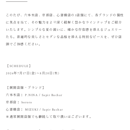
このたび、六本木店、京都店、心斎橋店の3店舗にて、各ブランドの個性
に焦点を当て、その魅力をより深く紐解く豊かなラインナップをご紹介
いたします。シンプルな夏の装いに、確かな存在感を添えるジュエリー
たち。普遍的な美しさとモダンな品格を添える特別なピースを、ぜひ店
頭でご体感ください。
【SCHEDULE】
2026年7月17日(金)～8月20日(木)
【展開店舗・ブランド】
六本木店： P.NINA / Sapir Bachar
京都店： bororo
心斎橋店： MIZUKI / Sapir Bachar
※通常展開店舗でも継続して取り扱いはございます。