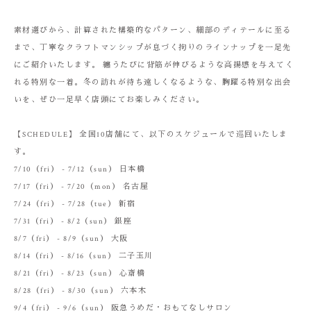
素材選びから、計算された構築的なパターン、細部のディテールに至る
まで、丁寧なクラフトマンシップが息づく拘りのラインナップを一足先
にご紹介いたします。 纏うたびに背筋が伸びるような高揚感を与えてく
れる特別な一着。冬の訪れが待ち遠しくなるような、胸躍る特別な出会
いを、ぜひ一足早く店頭にてお楽しみください。
【SCHEDULE】 全国10店舗にて、以下のスケジュールで巡回いたしま
す。
7/10（fri） - 7/12（sun） 日本橋
7/17（fri） - 7/20（mon） 名古屋
7/24（fri） - 7/28（tue） 新宿
7/31（fri） - 8/2（sun） 銀座
8/7（fri） - 8/9（sun） 大阪
8/14（fri） - 8/16（sun） 二子玉川
8/21（fri） - 8/23（sun） 心斎橋
8/28（fri） - 8/30（sun） 六本木
9/4（fri） - 9/6（sun） 阪急うめだ・おもてなしサロン